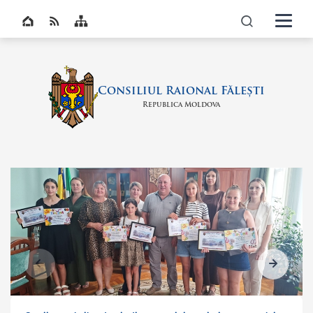
Navigati
Top bar navigation
icon
Consiliul Raional Fălești
Republica Moldova