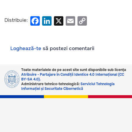
F
Li
X
E
C
Distribuie:
a
n
m
o
c
k
ail
p
e
e
y
Loghează-te
să postezi comentarii
b
dI
Li
o
n
n
Toate materialele de pe acest site sunt disponibile sub licența
o
k
Atribuire - Partajare în Condiții Identice 4.0 Internațional (CC
BY-SA 4.0).
k
Administrare tehnico-tehnologică:
Serviciul Tehnologia
Informației și Securitate Cibernetică