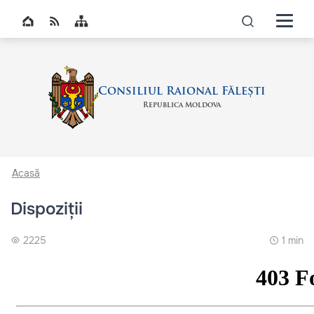
Navigati
Top bar navigation
icon
Consiliul Raional Fălești
Republica Moldova
Acasă
Dispoziții
2225
1 min