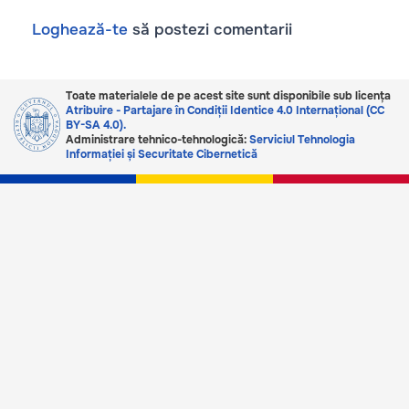
c
k
ail
p
e
e
y
Loghează-te
să postezi comentarii
b
dI
Li
o
n
n
Toate materialele de pe acest site sunt disponibile sub licența
o
k
Atribuire - Partajare în Condiții Identice 4.0 Internațional (CC
BY-SA 4.0).
k
Administrare tehnico-tehnologică:
Serviciul Tehnologia
Informației și Securitate Cibernetică