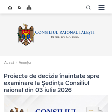
Navigati
Top bar navigation
icon
Consiliul Raional Fălești
Republica Moldova
Acasă
Anunțuri
Proiecte de decizie înaintate spre
examinare la Ședința Consiliul
raional din 03 iulie 2026