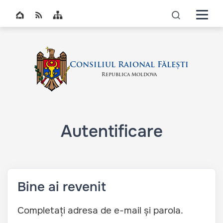
Navigati
Top bar navigation
icon
Consiliul Raional Fălești
Republica Moldova
Autentificare
Bine ai revenit
Completați adresa de e-mail și parola.