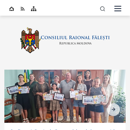
Navigati
Top bar navigation
icon
Consiliul Raional Fălești
Republica Moldova