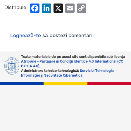
F
Li
X
E
C
Distribuie:
a
n
m
o
c
k
ail
p
e
e
y
Loghează-te
să postezi comentarii
b
dI
Li
o
n
n
Toate materialele de pe acest site sunt disponibile sub licența
o
k
Atribuire - Partajare în Condiții Identice 4.0 Internațional (CC
BY-SA 4.0).
k
Administrare tehnico-tehnologică:
Serviciul Tehnologia
Informației și Securitate Cibernetică