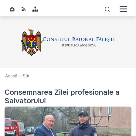
Navigati
Top bar navigation
icon
Consiliul Raional Fălești
Republica Moldova
Acasă
Știri
Consemnarea Zilei profesionale a
Salvatorului