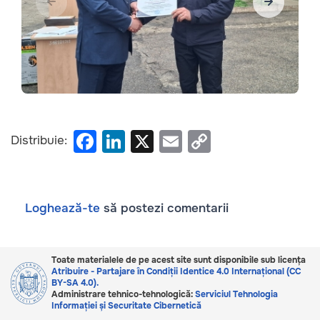
F
Li
X
E
C
Distribuie:
a
n
m
o
c
k
ail
p
e
e
y
Loghează-te
să postezi comentarii
b
dI
Li
o
n
n
Toate materialele de pe acest site sunt disponibile sub licența
o
k
Atribuire - Partajare în Condiții Identice 4.0 Internațional (CC
BY-SA 4.0).
k
Administrare tehnico-tehnologică:
Serviciul Tehnologia
Informației și Securitate Cibernetică